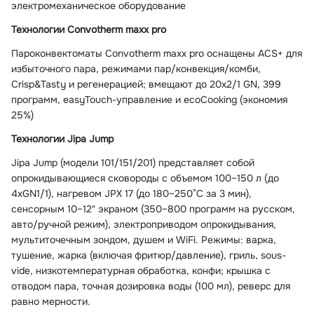
электромеханическое оборудование
Технологии Convotherm maxx pro
Пароконвектоматы Convotherm maxx pro оснащены ACS+ для
избыточного пара, режимами пар/конвекция/комби,
Crisp&Tasty и регенерацией; вмещают до 20x2/1 GN, 399
программ, easyTouch-управление и ecoCooking (экономия
25%)
Технологии Jipa Jump
Jipa Jump (модели 101/151/201) представляет собой
опрокидывающиеся сковороды с объемом 100–150 л (до
4xGN1/1), нагревом JPX 17 (до 180–250°C за 3 мин),
сенсорным 10–12" экраном (350–800 программ на русском,
авто/ручной режим), электроприводом опрокидывания,
мультиточечным зондом, душем и WiFi. Режимы: варка,
тушение, жарка (включая фритюр/давление), гриль, sous-
vide, низкотемпературная обработка, конфи; крышка с
отводом пара, точная дозировка воды (100 мл), реверс для
равно мерности.