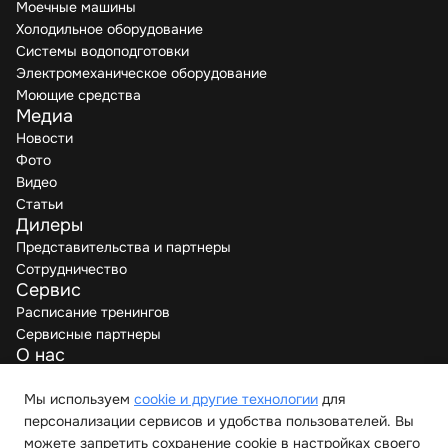
Моечные машины
Холодильное оборудование
Системы водоподготовки
Электромеханическое оборудование
Моющие средства
Медиа
Новости
Фото
Видео
Статьи
Дилеры
Представительства и партнеры
Сотрудничество
Сервис
Расписание тренингов
Сервисные партнеры
О нас
Производители
Вакансии
Мы используем
cookie и другие технологии
для
Контакты
персонализации сервисов и удобства пользователей. Вы
можете запретить сохранение cookie в настройках своего