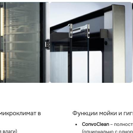
 микроклимат в
Функции мойки и ги
ConvoClean
– полност
 влаги)
(опционально с одно