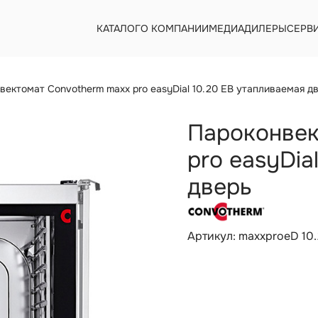
КАТАЛОГ
О КОМПАНИИ
МЕДИА
ДИЛЕРЫ
СЕРВ
вектомат Convotherm maxx pro easyDial 10.20 EB утапливаемая д
Пароконвек
pro easyDia
дверь
Артикул: maxxproeD 10