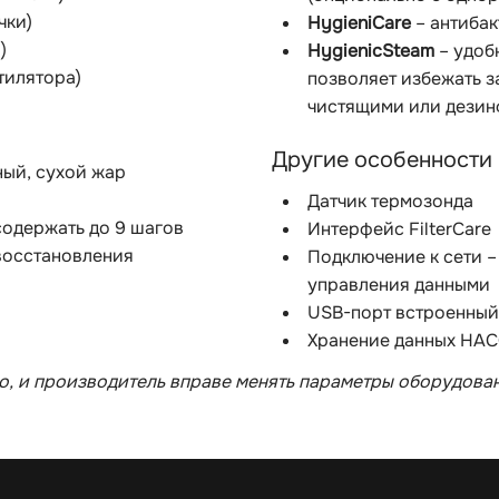
чки)
HygieniCare
– антибак
)
HygienicSteam
– удоб
тилятора)
позволяет избежать з
чистящими или дези
Другие особенности
ный, сухой жар
Датчик термозонда
одержать до 9 шагов
Интерфейс FilterCare
восстановления
Подключение к сети –
управления данными
USB-порт встроенный
Хранение данных HAC
, и производитель вправе менять параметры оборудован