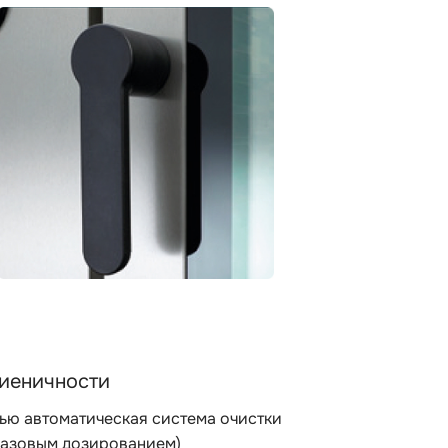
гиеничности
ью автоматическая система очистки
разовым дозированием)