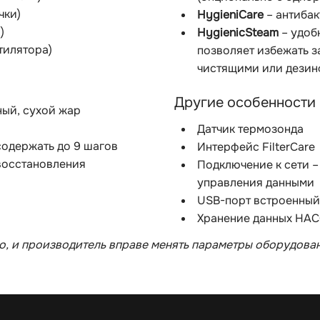
чки)
HygieniCare
– антибак
)
HygienicSteam
– удоб
тилятора)
позволяет избежать з
чистящими или дези
Другие особенности
ный, сухой жар
Датчик термозонда
одержать до 9 шагов
Интерфейс FilterCare
восстановления
Подключение к сети –
управления данными
USB-порт встроенный
Хранение данных HAC
, и производитель вправе менять параметры оборудован