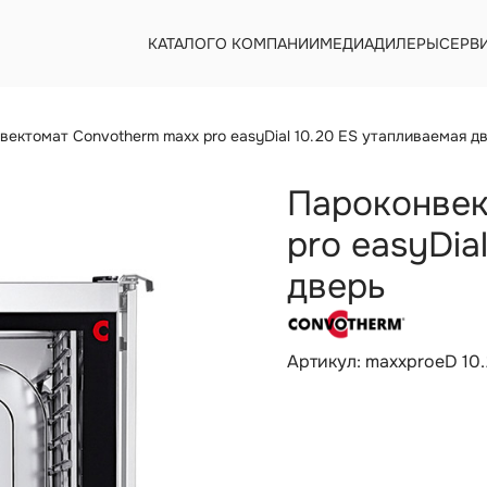
КАТАЛОГ
О КОМПАНИИ
МЕДИА
ДИЛЕРЫ
СЕРВ
вектомат Convotherm maxx pro easyDial 10.20 ES утапливаемая д
Пароконвек
pro easyDia
дверь
Артикул: maxxproeD 10