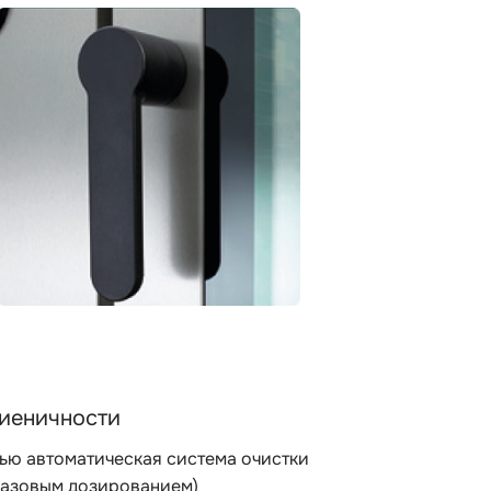
гиеничности
ью автоматическая система очистки
разовым дозированием)