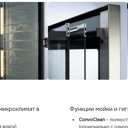
 микроклимат в
Функции мойки и ги
ConvoClean
– полност
 влаги)
(опционально с одно