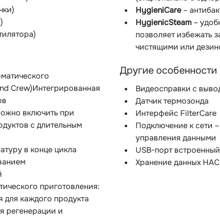
чки)
HygieniCare
– антибак
)
HygienicSteam
– удоб
тилятора)
позволяет избежать з
чистящими или дези
Другие особенности
оматического
and Crew)Интегрированная
Видеосправки с выво
ов
Датчик термозонда
Можно включить при
Интерфейс FilterCare
одуктов с длительным
Подключение к сети –
управления данными
атуру в конце цикла
USB-порт встроенный
ванием
Хранение данных HAC
й
тического приготовления:
 для каждого продукта
я регенерации и