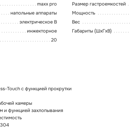
maxx pro
Размер гастроемкостей
напольные аппараты
Мощность
электрическое В
Вес
инжекторное
Габариты (ШхГхВ)
20
ass-Touch с функцией прокрутки
абочей камеры
ом и функцией захлопывания
естимость
 304