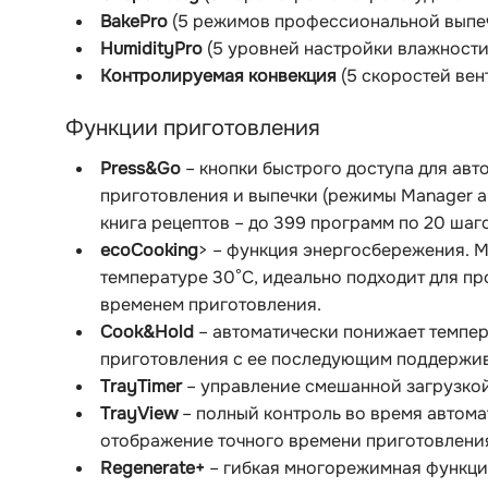
BakePro
(5 режимов профессиональной выпе
HumidityPro
(5 уровней настройки влажности
Контролируемая конвекция
(5 скоростей вен
Функции приготовления
Press&Go
– кнопки быстрого доступа для авт
приготовления и выпечки (режимы Manager 
книга рецептов – до 399 программ по 20 шаг
ecoCooking
> – функция энергосбережения. 
температуре 30°C, идеально подходит для пр
временем приготовления.
Cook&Hold
– автоматически понижает темпер
приготовления с ее последующим поддержи
TrayTimer
– управление смешанной загрузко
TrayView
– полный контроль во время автома
отображение точного времени приготовления
Regenerate+
– гибкая многорежимная функци