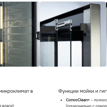
 микроклимат в
Функции мойки и ги
ConvoClean+
– полнос
 влаги)
(опционально с одно