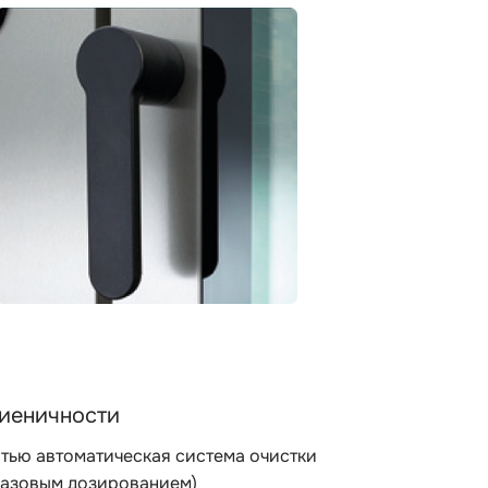
гиеничности
тью автоматическая система очистки
разовым дозированием)