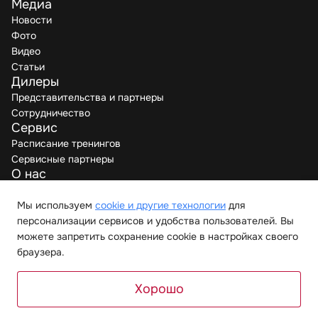
Медиа
Новости
Фото
Видео
Статьи
Дилеры
Представительства и партнеры
Сотрудничество
Сервис
Расписание тренингов
Сервисные партнеры
О нас
Производители
Вакансии
Мы используем
cookie и другие технологии
для
Контакты
персонализации сервисов и удобства пользователей. Вы
можете запретить сохранение cookie в настройках своего
браузера.
© 2026 “Мелиус Хорека”. Все права защищены.
Политика обработки данных
Хорошо