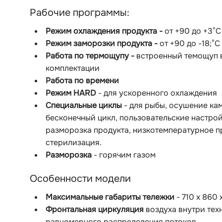
Рабочие программы:
Режим охлаждения продукта -
от +90 до +3
°
С
Режим заморозки продукта -
от +90 до -18;
°C
Работа по термощупу -
встроенный темощуп 
комплектации
Работа по времени
Режим HARD
- для ускоренного охлаждения
Специальные циклы
- для рыбы, осушение ка
бесконечный цикл, пользовательские настрой
разморозка продукта, низкотемпературное п
стерилизация.
Разморозка
- горячим газом
Особенности модели
Максимальные габариты тележки
- 710 х 860
Фронтальная циркуляция
воздуха внутри тех
равномерного распределения потоков.