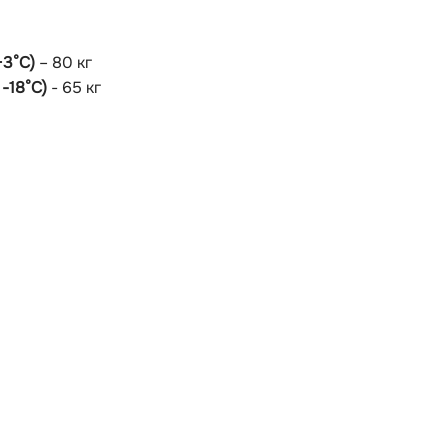
+3
°C)
– 80 кг
-18
°C)
- 65 кг