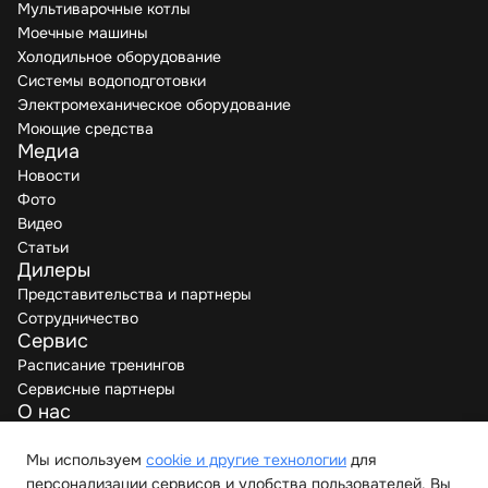
Мультиварочные котлы
Моечные машины
Холодильное оборудование
Системы водоподготовки
Электромеханическое оборудование
Моющие средства
Медиа
Новости
Фото
Видео
Статьи
Дилеры
Представительства и партнеры
Сотрудничество
Сервис
Расписание тренингов
Сервисные партнеры
О нас
Производители
Мы используем
cookie и другие технологии
для
Вакансии
персонализации сервисов и удобства пользователей. Вы
Контакты