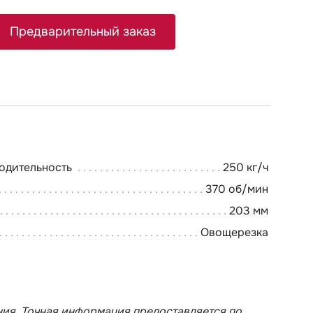
Предварительный заказ
одительность
250 кг/ч
370 об/мин
203 мм
Овощерезка
ия. Точная информация предоставляется по