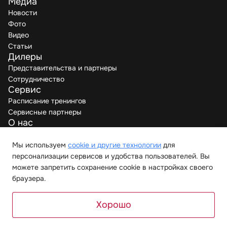
Медиа
Новости
Фото
Видео
Статьи
Дилеры
Представительства и партнеры
Сотрудничество
Сервис
Расписание тренингов
Сервисные партнеры
О нас
Производители
Вакансии
Мы используем
cookie и другие технологии
для
Контакты
персонализации сервисов и удобства пользователей. Вы
можете запретить сохранение cookie в настройках своего
браузера.
© 2026 “Мелиус Хорека”. Все права защищены.
Политика обработки данных
Хорошо