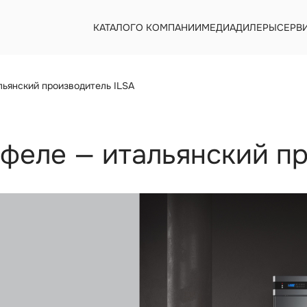
КАТАЛОГ
О КОМПАНИИ
МЕДИА
ДИЛЕРЫ
СЕРВ
льянский производитель ILSA
феле — итальянский п